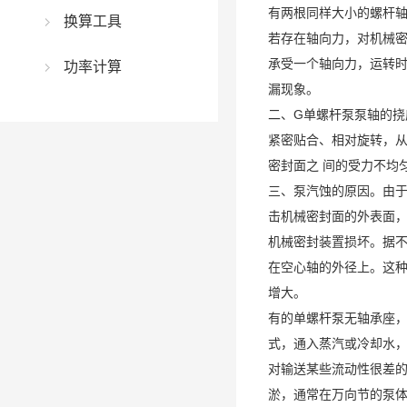
有两根同样大小的螺杆
换算工具
若存在轴向力，对机械密
承受一个轴向力，运转时
功率计算
漏现象。
二、G单螺杆泵泵轴的
紧密贴合、相对旋转，从
密封面之 间的受力不均
三、泵汽蚀的原因。由于
击机械密封面的外表面，
机械密封装置损坏。据不
在空心轴的外径上。这
增大。
有的单螺杆泵无轴承座，
式，通入蒸汽或冷却水
对输送某些流动性很差
淤，通常在万向节的泵体