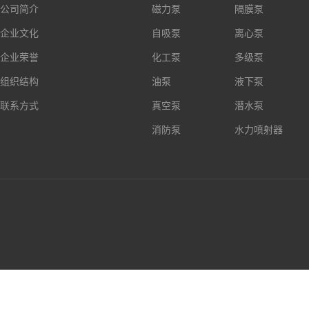
公司简介
磁力泵
隔膜泵
企业文化
自吸泵
离心泵
企业荣誉
化工泵
多级泵
组织结构
油泵
液下泵
联系方式
真空泵
潜水泵
消防泵
水力喷射器