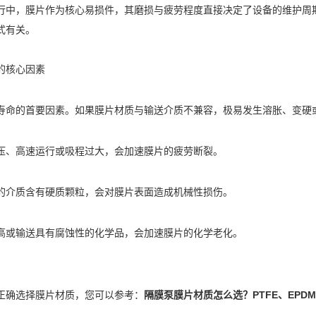
行中，膜片作为核心易损件，其磨损与疲劳程度直接决定了设备的维护周
式有关。
的核心因素
寿命的首要因素。如果膜片材质与输送介质不兼容，极易发生溶胀、变硬
压、高速运行或吸程过大，会加速膜片的疲劳断裂。
的介质含有硬质颗粒，会对膜片表面造成机械性损伤。
高或输送具有腐蚀性的化学品，会加速膜片的化学老化。
正确选择膜片材质，您可以参考：
隔膜泵膜片材质怎么选？PTFE、EPD