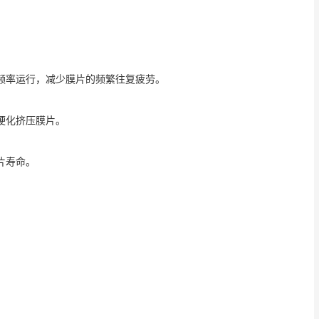
频率运行，减少膜片的频繁往复疲劳。
硬化挤压膜片。
片寿命。