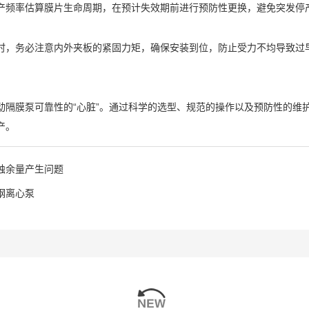
产频率估算膜片生命周期，在预计失效期前进行预防性更换，避免突发停
时，务必注意内外夹板的紧固力矩，确保安装到位，防止受力不均导致过
动隔膜泵可靠性的“心脏”。通过科学的选型、规范的操作以及预防性的维
产。
蚀余量产生问题
钢离心泵