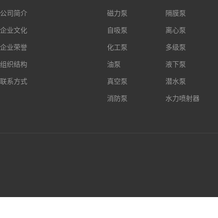
公司简介
磁力泵
隔膜泵
企业文化
自吸泵
离心泵
企业荣誉
化工泵
多级泵
组织结构
油泵
液下泵
联系方式
真空泵
潜水泵
消防泵
水力喷射器