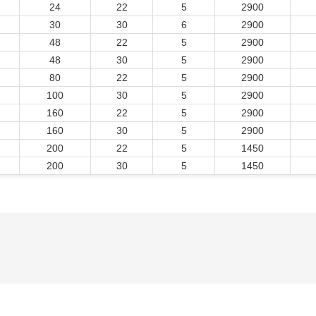
24
22
5
2900
30
30
6
2900
48
22
5
2900
48
30
5
2900
80
22
5
2900
100
30
5
2900
160
22
5
2900
160
30
5
2900
200
22
5
1450
200
30
5
1450