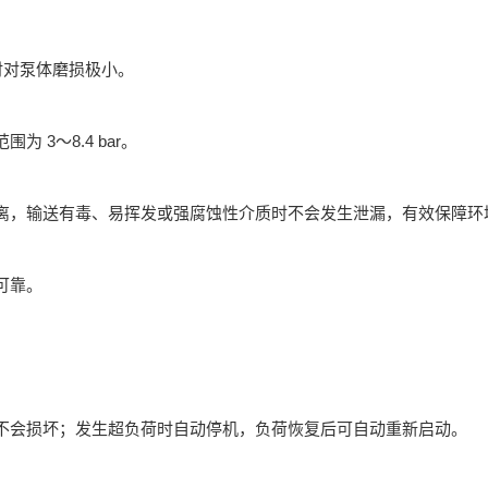
时对泵体磨损极小。
3～8.4 bar。
离，输送有毒、易挥发或强腐蚀性介质时不会发生泄漏，有效保障环
可靠。
不会损坏；发生超负荷时自动停机，负荷恢复后可自动重新启动。