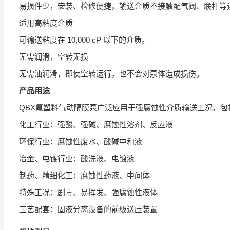
易损件少，安装、检修便捷，输送介质不接触配气阀、联杆等
适用高粘度介质
可输送粘度在 10,000 cP 以下的介质。
无需润滑，空转无损
无需油润滑，即使空转运行，也不会对泵体造成损伤。
产品用途
QBX氟塑料气动隔膜泵广泛应用于强腐蚀性介质输送工况，包
化工行业：强酸、强碱、腐蚀性溶剂、反应液
环保行业：腐蚀性废水、酸碱中和液
冶金、电镀行业：酸洗液、电镀液
制药、精细化工：腐蚀性药液、中间体
特殊工况：剧毒、易挥发、强腐蚀性液体
工艺配套：固液分离设备的前级送压装置