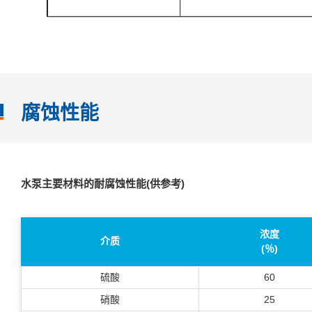
腐蚀性能
水泵主要材料的耐腐蚀性能(供参考)
浓度
介质
(％)
硫酸
60
硝酸
25