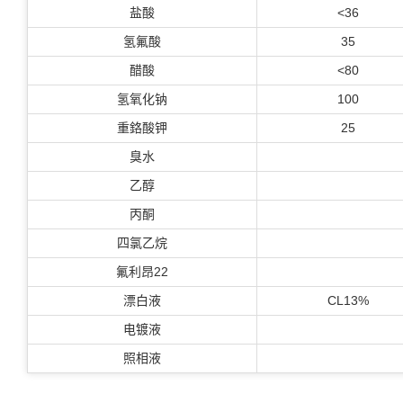
盐酸
<36
氢氟酸
35
醋酸
<80
氢氧化钠
100
重鉻酸钾
25
臭水
乙醇
丙酮
四氯乙烷
氟利昂22
漂白液
CL13%
电镀液
照相液