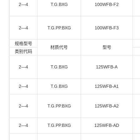
2—4
T.G.BXG
100WFB-F2
2—4
T.G.PP.BXG
100WFB-F3
规格型号
材质代号
型号
类别代码
2—4
T.G.BXG
125WFB-A
2—4
T.G.BXG
125WFB-A1
2—4
T.G.PP.BXG
125WFB-A2
2—4
T.G.PP.BXG
125WFB-AD