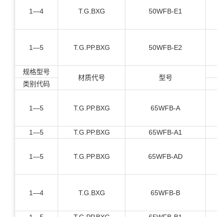
1—4
T.G.BXG
50WFB-E1
1—5
T.G.PP.BXG
50WFB-E2
规格型号
材质代号
型号
类别代码
1—5
T.G.PP.BXG
65WFB-A
1—5
T.G.PP.BXG
65WFB-A1
1—5
T.G.PP.BXG
65WFB-AD
1—4
T.G.BXG
65WFB-B