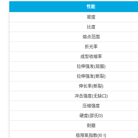
性能
密度
比度
熔点范围
折光率
成型收缩率
拉伸强发(屈服)
拉伸强发(断裂)
伸长率(断裂)
冲击强度(无缺口)
压缩强度
硬度(邵氏D)
耐磨
极限氧指数(l0 I)