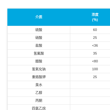
浓度
介质
(％)
硫酸
60
硝酸
25
盐酸
<36
氢氟酸
35
醋酸
<80
氢氧化钠
100
重鉻酸钾
25
臭水
乙醇
丙酮
四氯乙烷