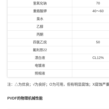
氢氧化钠
70
重鉻酸钾
40～60
臭水
乙醇
丙酮
四氯乙烷
50
氟利昂22
漂白液
CL12%
电镀液
照相液
注：△为优良；√为良好；Ο为可用，但有明显腐蚀；Χ腐蚀严
PVDF的物理机械性能