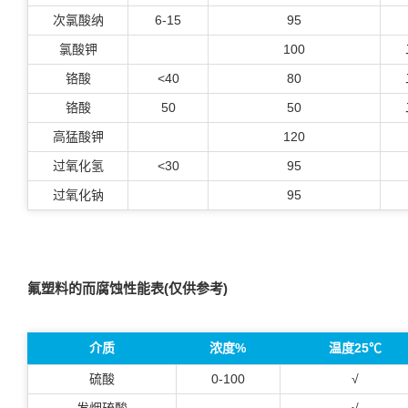
次氯酸纳
6-15
95
氯酸钾
100
铬酸
<40
80
铬酸
50
50
高猛酸钾
120
过氧化氢
<30
95
过氧化钠
95
氟塑料的而腐蚀性能表(仅供参考)
介质
浓度%
温度25℃
硫酸
0-100
√