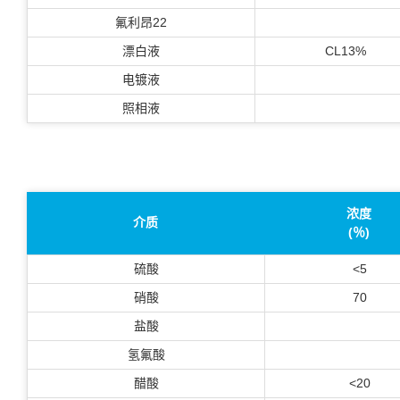
氟利昂22
漂白液
CL13%
电镀液
照相液
浓度
介质
(％)
硫酸
<5
硝酸
70
盐酸
氢氟酸
醋酸
<20