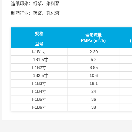
造纸印染：纸浆、染料浆
制药行业：药浆、乳化液
规格
理论流量
3
PMPa (m
/h)
型号
I-1B1寸
2.39
I-1B1.5寸
5.2
I-1B2寸
8.85
I-1B2.5寸
10.6
I-1B3寸
18.1
I-1B4寸
24
I-1B5寸
36
I-1B6寸
38